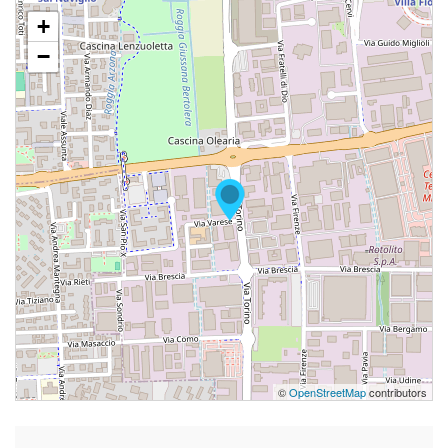
+
−
©
OpenStreetMap
contributors