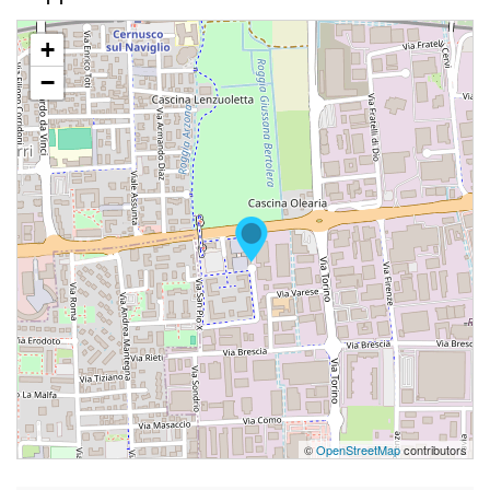
+
−
©
OpenStreetMap
contributors