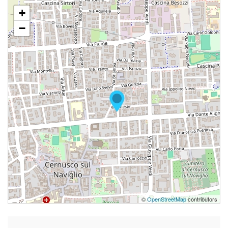
+
−
©
OpenStreetMap
contributors