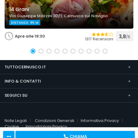
14 Grani
Via Giuseppe Mazzini 3D/1, Cernusco sul Naviglio
DISTANZA: 95 M
Apre alle 19:30
3,8
/5
1317 Recensioni
TUTTOCERNUSCO.IT
INFO & CONTATTI
SEGUICI SU
Note Legali
Condizioni Generali
Informativa Privacy
Cookie
Impostazioni Privacy
CHIAMA
© 2026 TuttoCernusco.it