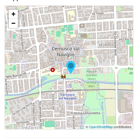
+
−
©
OpenStreetMap
contributors