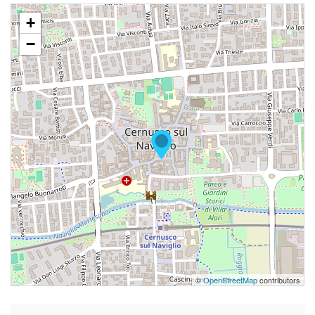
+
−
©
OpenStreetMap
contributors