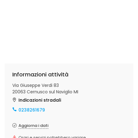
Ordina da Asporto o con consegna a domicilio!
Sforniamo ogni giorno una PIZZA al TRANCIO super
fragrante.
Prova anche la nostra Cucina all'Italiana!
Informazioni attività
Via Giuseppe Verdi 83
20063 Cernusco sul Naviglio MI
Indicazioni stradali
0238261679
Aggiorna i dati
Orari e servizi potrebbero variare