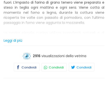
fuori. L’impasto di farina di grano tenero viene preparato e
steso in teglia ogni mattina e ogni sera. Viene cotta al
momento nel forno a legna, durante la cottura viene
ricoperta tre volte con passato di pomodoro, con l’ultimo
passaggio in forno viene aggiunta la mozzarella.
La nostra piccola cucina utilizza ingredienti naturali e di
qualità, le pietanza sono preparate al momento secondo
Leggi di più
ricette casalinghe e tradizionali della cucina italiana.
Abbiamo scelto per voi i Vini e le Birre che meglio si
2916
visualizzazioni della vetrina
accompagnano alle nostre pietanze. Prova anche i nostri
Dolci per concludere con dolcezza ogni tua pausa
Condividi
Condividi
Condividi
gastronomica da PadellaPazza. Dai nostri classici home
made ai dolci firmati Bindi, per concludere il tuo pranzo o la
tua cena con dolcezza!
Il primo locale della famiglia Officina. Dispone di c.ca 300
coperti al chiuso e di una piccola area esterna attrezzata
per il servizio estivo.