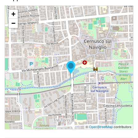
+
−
©
OpenStreetMap
contributors