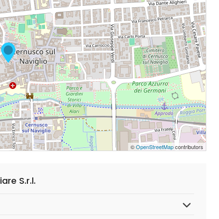
©
OpenStreetMap
contributors
e S.r.l.