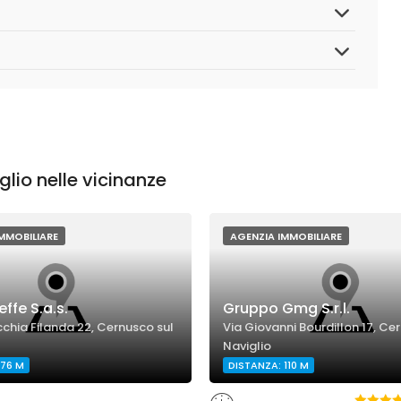
lio nelle vicinanze
MMOBILIARE
AGENZIA IMMOBILIARE
ffe S.a.s.
Gruppo Gmg S.r.l.
chia Filanda 22, Cernusco sul
Via Giovanni Bourdillon 17, Ce
Naviglio
 76 M
DISTANZA: 110 M