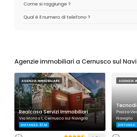
Come si raggiunge ?
Qual è il numero di telefono ?
Agenzie immobiliari a Cernusco sul Navig
AGENZIA IMMOBILIARE
AGENZIA I
Tecnodie
Realcasa Servizi Immobiliari
Piazza Vec
Via Monza 1, Cernusco sul Naviglio
Naviglio
DISTANZA: 51 M
DISTANZA: