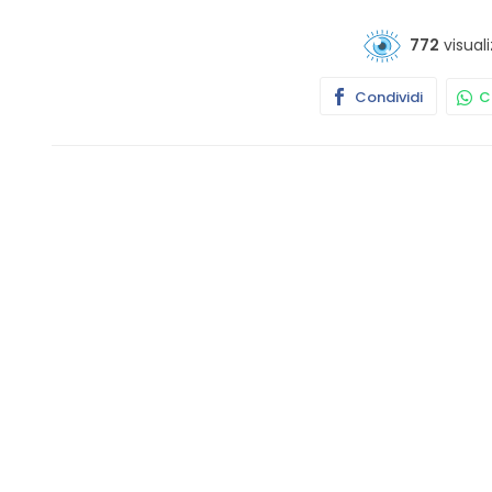
772
visuali
Condividi
Co