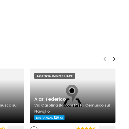
AGENZIA IMMOBILIARE
Alari Federico
R
M
rnusco sul
Via Carolina Balconi 14/16, Cernusco sul
Naviglio
V
DISTANZA: 120 M