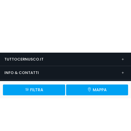
TUTTOCERNUSCO.IT
INFO & CONTATTI
SEGUICI SU
FILTRA
MAPPA
Note Legali
Condizioni Generali
Informativa Privacy
Cookie
Impostazioni Privacy
© 2026 TuttoCernusco.it
P.Iva 09451510961