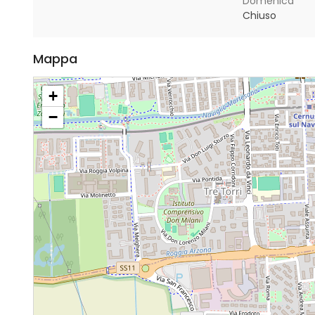
Domenica
Chiuso
Mappa
+
−