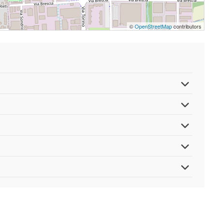
©
OpenStreetMap
contributors