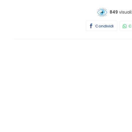
849
visuali
Condividi
Co