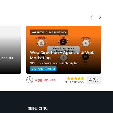
AGENZIA DI MARKETING
Web Direction - Agenzia di Web
P
Marketing
usco sul
S
SP11 16, Cernusco sul Naviglio
N
DISTANZA: 165 M
Oggi chiuso
4,7
/5
3 Recensioni
SEGUICI SU