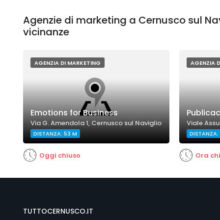
Agenzie di marketing a Cernusco sul Nav
vicinanze
AGENZIA DI MARKETING
AGENZIA 
Emotions for Business
Publica
Via G. Amendola 1, Cernusco sul Naviglio
Viale Assu
DISTANZA: 53 M
DISTANZA: 
Oggi chiuso
Ora ch
TUTTOCERNUSCO.IT