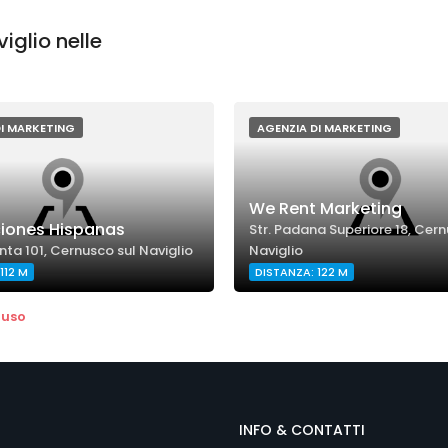
iglio nelle
DI MARKETING
AGENZIA DI MARKETING
We Rent Marketing
ciones Hispanas
Str. Padana Superiore 18, Cern
nta 101, Cernusco sul Naviglio
Naviglio
112 M
DISTANZA: 122 M
iuso
INFO & CONTATTI