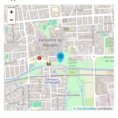
+
−
©
OpenStreetMap
contributors