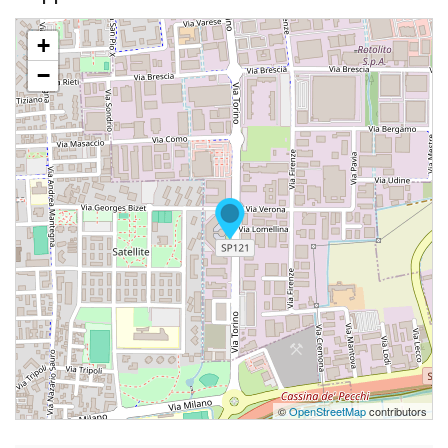
+
−
©
OpenStreetMap
contributors