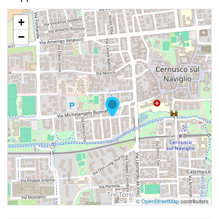
+
−
©
OpenStreetMap
contributors