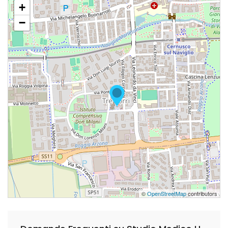
+
−
©
OpenStreetMap
contributors