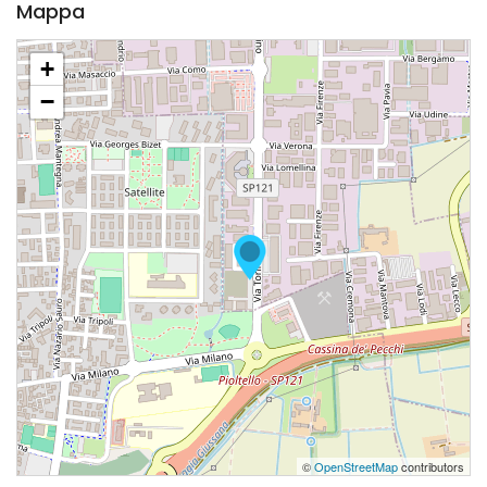
Mappa
+
−
©
OpenStreetMap
contributors