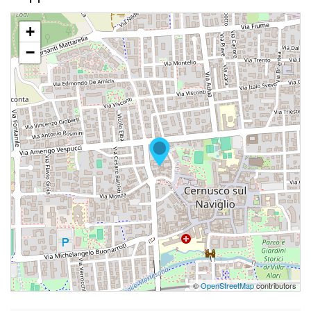
+
−
©
OpenStreetMap
contributors