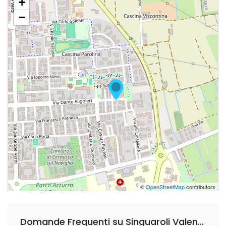
+
−
©
OpenStreetMap
contributors
Domande Frequenti su Singuaroli Valentino