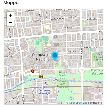
Mappa
+
−
©
OpenStreetMap
contributors