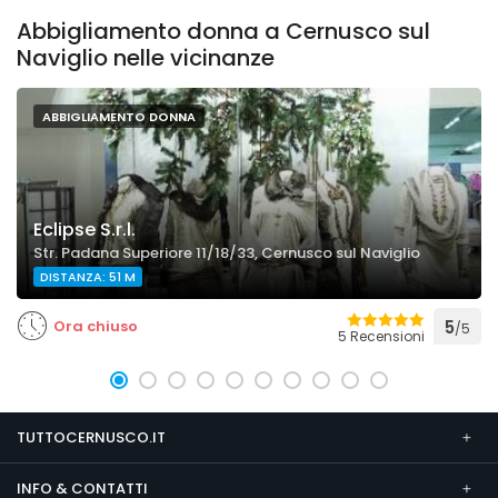
Abbigliamento donna a Cernusco sul
Naviglio nelle vicinanze
ABBIGLIAMENTO DONNA
Eclipse S.r.l.
Str. Padana Superiore 11/18/33, Cernusco sul Naviglio
DISTANZA: 51 M
Ora chiuso
5
/5
5 Recensioni
TUTTOCERNUSCO.IT
INFO & CONTATTI