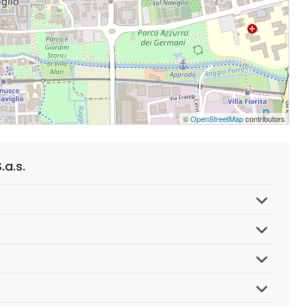
©
OpenStreetMap
contributors
.a.s.