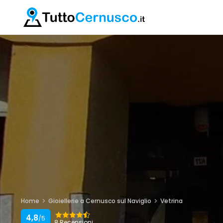
Home
Gioiellerie a Cernusco sul Naviglio
Vetrina
4,8
/5
8 Recensioni