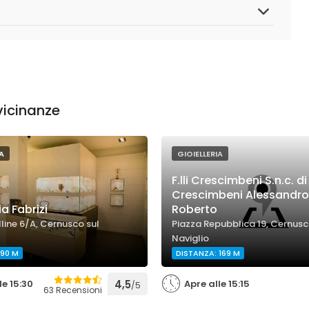
 vicinanze
A
GIOIELLERIA
F.lli Crescimbeni S.n.c. di
Crescimbeni Alessandro
ia Fabrizi
Roberto
line 6/A, Cernusco sul
Piazza Repubblica 19, Cernusc
Naviglio
 90 M
DISTANZA: 169 M
le 15:30
4,5
Apre alle 15:15
/5
63 Recensioni