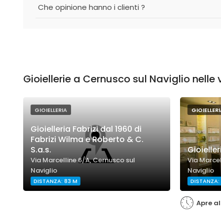
Che opinione hanno i clienti ?
Gioiellerie a Cernusco sul Naviglio nelle
GIOIELLERIA
GIOIELLERI
Gioielleria Fabrizi dal 1960 di
Fabrizi Wilma e Roberto & C.
S.a.s.
Gioieller
Via Marcelline 6/A, Cernusco sul
Via Marcel
Naviglio
Naviglio
DISTANZA: 83 M
DISTANZA:
Apre al