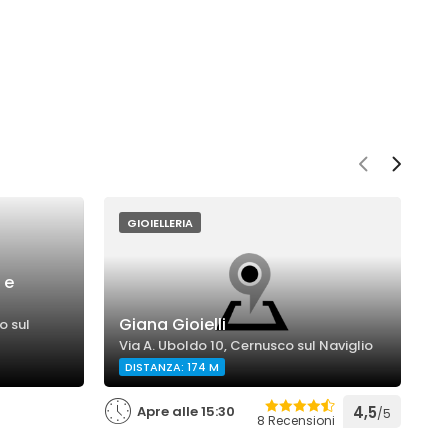
GIOIELLERIA
 e
Giana Gioielli
O
o sul
Via A. Uboldo 10, Cernusco sul Naviglio
V
DISTANZA: 174 M
Apre alle 15:30
4,5
/5
8 Recensioni