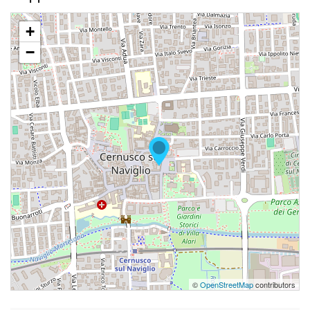
+
−
©
OpenStreetMap
contributors