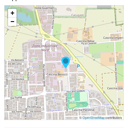
+
−
©
OpenStreetMap
contributors