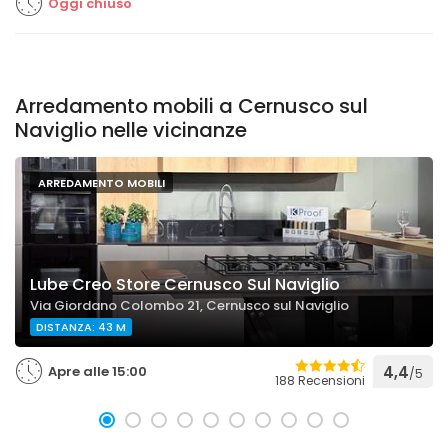
Oggi chiuso
Arredamento mobili a Cernusco sul
Naviglio nelle vicinanze
ARREDAMENTO MOBILI
Lube Creo Store Cernusco Sul Naviglio
Via Giordano Colombo 21, Cernusco sul Naviglio
DISTANZA: 43 M
Apre alle 15:00
4,4
/5
188 Recensioni