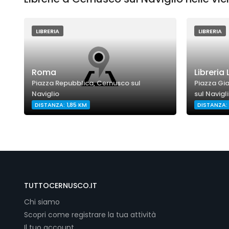
LIBRERIA
LIBRERIA
Roma
Libreria
Piazza Repubblica, Cernusco sul
Piazza Gi
Naviglio
sul Navigl
DISTANZA: 1,85 KM
DISTANZA: 
TUTTOCERNUSCO.IT
Chi siamo
Scopri come registrare la tua attività
Il tuo account