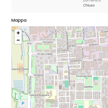
Domenica
Chiuso
Mappa
+
−