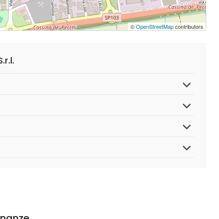
©
OpenStreetMap
contributors
r.l.
cinanze