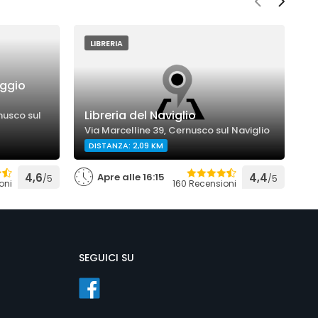
LIBRERIA
iggio
P
Libreria del Naviglio
A
rnusco sul
Via Marcelline 39, Cernusco sul Naviglio
V
DISTANZA: 2,09 KM
4,6
Apre alle 16:15
4,4
/5
/5
oni
160 Recensioni
SEGUICI SU