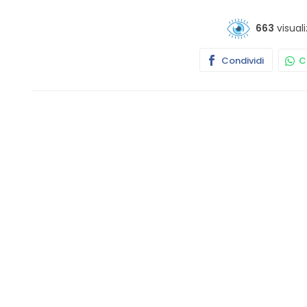
663
visuali
Condividi
Co