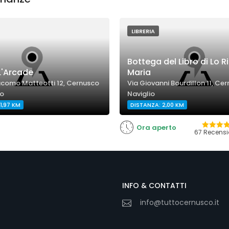
LIBRERIA
Bottega del Libro di Lo R
 L'Arcade
Maria
acomo Matteotti 12, Cernusco
Via Giovanni Bourdillon 11, Ce
io
Naviglio
1,97 KM
DISTANZA: 2,00 KM
Ora aperto
67 Recensi
INFO & CONTATTI
info@tuttocernusco.it