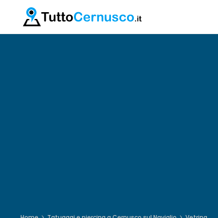
Home
Tatuaggi e piercing a Cernusco sul Naviglio
Vetrina