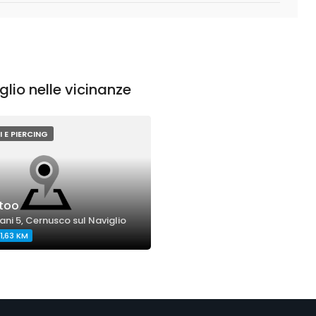
lio nelle vicinanze
 E PIERCING
too
ani 5, Cernusco sul Naviglio
1,63 KM