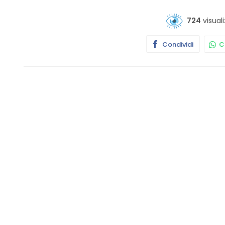
724
visuali
Condividi
Co