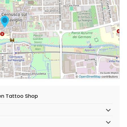
©
OpenStreetMap
contributors
en Tattoo Shop