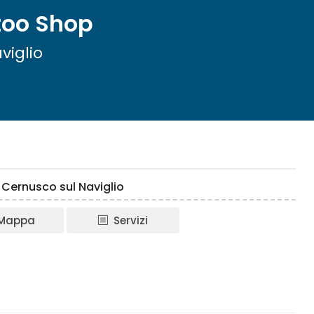
too Shop
viglio
 Cernusco sul Naviglio
Mappa
Servizi