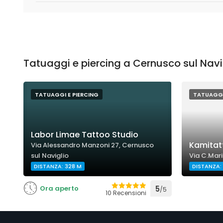
Tatuaggi e piercing a Cernusco sul Navig
TATUAGGI E PIERCING
TATUAGGI
Labor Limae Tattoo Studio
Kamitat
Via Alessandro Manzoni 27, Cernusco
sul Naviglio
Via C.Mari
DISTANZA: 328 M
DISTANZA: 
Ora aperto
5
/5
10 Recensioni