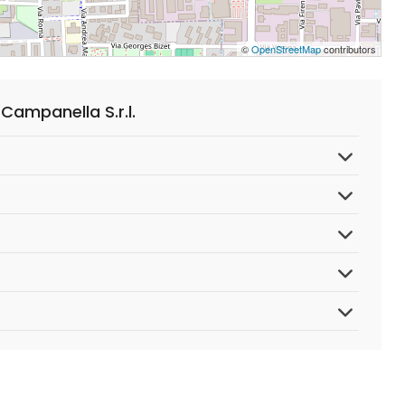
©
OpenStreetMap
contributors
ampanella S.r.l.