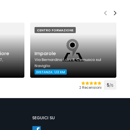
CENTRO FORMAZIONE
Fiore
Imparole
S
7,
Via Bernardino Luini 8, Cernusco sul
V
Naviglio
C
DISTANZA: 1,12 KM
D
5
/5
2 Recensioni
SEGUICI SU