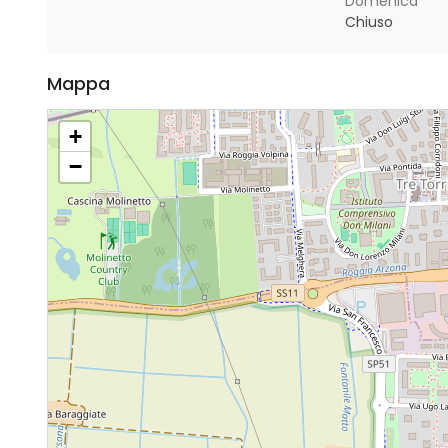
Domenica
Chiuso
Mappa
+
−