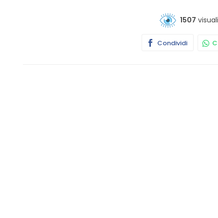
1507
visual
Condividi
Co