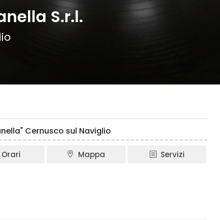
lla S.r.l.
io
ella" Cernusco sul Naviglio
Orari
Mappa
Servizi