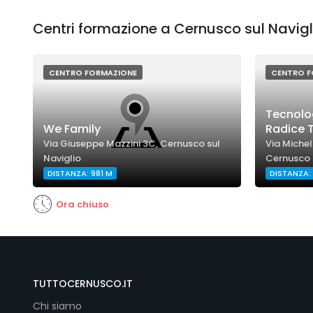
Centri formazione a Cernusco sul Navigli
CENTRO FORMAZIONE
CENTRO F
Tecnolog
We Family
Radice T
Via Giuseppe Mazzini 3C, Cernusco sul
Via Miche
Naviglio
Cernusco s
DISTANZA: 981 M
DISTANZA: 
Ora chiuso
TUTTOCERNUSCO.IT
Chi siamo