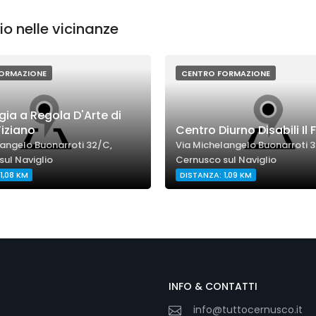
o nelle vicinanze
ORMAZIONE
CENTRO FORMAZIONE
ia a Regola D'Arte di
iziano
Centro Diurno Disabili Il 
langelo Buonarroti 32/C,
Via Michelangelo Buonarroti 3
ul Naviglio
Cernusco sul Naviglio
1,08 KM
DISTANZA: 1,09 KM
INFO & CONTATTI
info@tuttocernusco.it