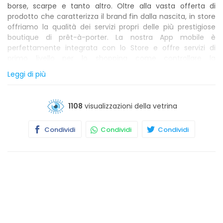
borse, scarpe e tanto altro. Oltre alla vasta offerta di
prodotto che caratterizza il brand fin dalla nascita, in store
offriamo la qualità dei servizi propri delle più prestigiose
boutique di prêt-à-porter. La nostra App mobile è
perfettamente integrata con lo Store e offre servizi di
primo livello per lo shopping come controllare la
disponibilità di un capo in Store e richiedere direttamente
Leggi di più
dall’app la possibilità di ritirarlo presso lo spazio riservato, o
trovare taglie diverse di un capo scannerizzando
direttamente il barcode.
1108
visualizzazioni della vetrina
Condividi
Condividi
Condividi