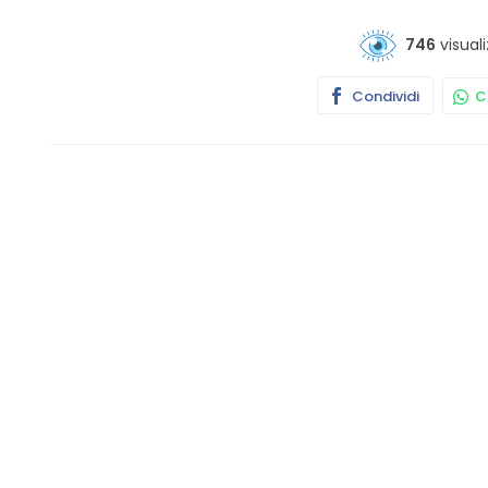
746
visuali
Condividi
Co