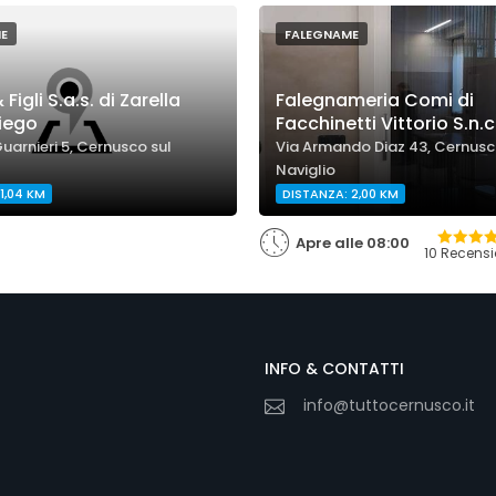
E
FALEGNAME
 Figli S.a.s. di Zarella
Falegnameria Comi di
iego
Facchinetti Vittorio S.n.c
Guarnieri 5, Cernusco sul
Via Armando Diaz 43, Cernusc
Naviglio
1,04 KM
DISTANZA: 2,00 KM
Apre alle 08:00
10 Recensi
INFO & CONTATTI
info@tuttocernusco.it