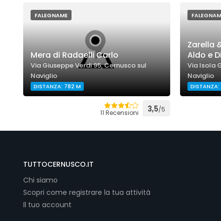
FALEGNAME
FALEGNAM
Zarella &
Mera di Radaelli Carlo
Aldo e D
Via Giuseppe Verdi 95, Cernusco sul
Via Isola 
Naviglio
Naviglio
DISTANZA: 782 M
DISTANZA: 
3,5
/5
11 Recensioni
TUTTOCERNUSCO.IT
Chi siamo
Scopri come registrare la tua attività
Il tuo account