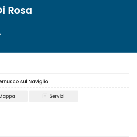
Di Rosa
o
ernusco sul Naviglio
Mappa
Servizi