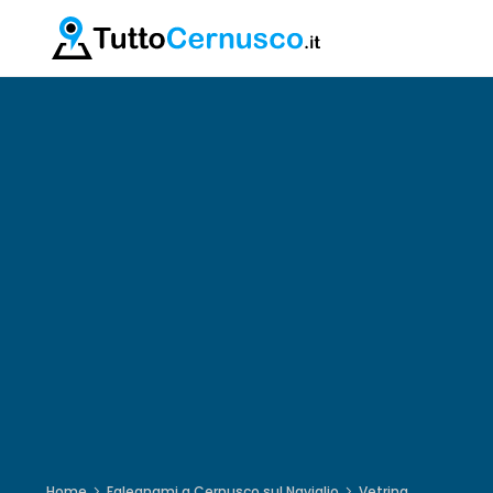
Home
Falegnami a Cernusco sul Naviglio
Vetrina