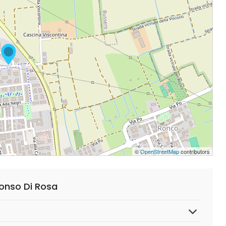
©
OpenStreetMap
contributors
fonso Di Rosa