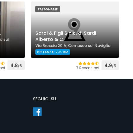
FALEGNAME
.
Sardi & Figli S.n.c. di Sardi
C
Alberto & C.
o sul
V
Via Brescia 20 A, Cernusco sul Naviglio
N
DISTANZA: 2,35 KM
4,8
4,9
/5
/5
oni
7 Recensioni
SEGUICI SU