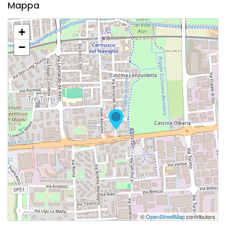
Mappa
+
−
©
OpenStreetMap
contributors