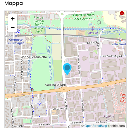
Mappa
+
−
©
OpenStreetMap
contributors