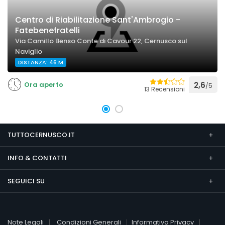
Centro di Riabilitazione Sant'Ambrogio -
Fatebenefratelli
Via Camillo Benso Conte di Cavour 22, Cernusco sul
Naviglio
DISTANZA: 46 M
Ora aperto
2,6
/5
13 Recensioni
TUTTOCERNUSCO.IT
INFO & CONTATTI
SEGUICI SU
Note Legali
Condizioni Generali
Informativa Privacy