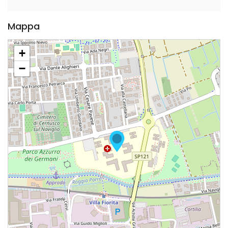
Mappa
+
−