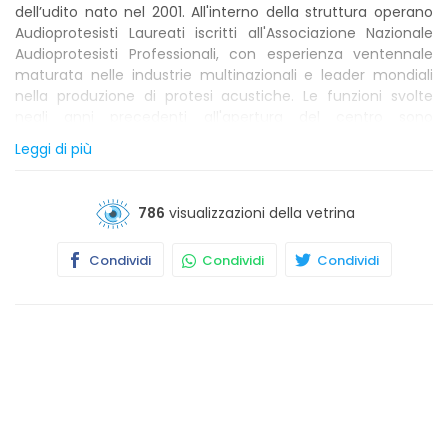
dell’udito nato nel 2001. All'interno della struttura operano
Audioprotesisti Laureati iscritti all'Associazione Nazionale
Audioprotesisti Professionali, con esperienza ventennale
maturata nelle industrie multinazionali e leader mondiali
nella produzione di protesi acustiche. Le funzioni svolte
negli anni precedenti all'apertura del centro sono
molteplici: Tecnici di Produzione, Formatori, Responsabili di
Leggi di più
Produzione, Consulenti. Tutto questo ci ha permesso di
attivare una serie diversa di servizi a beneficio degli
ipoacusici: in particolar modo è stato allestito un
786
visualizzazioni della vetrina
Laboratorio di assistenza diretta che ci consente in tempi
rapidi di riparare e/o revisionare le protesi acustiche. La
Condividi
Condividi
Condividi
maggior parte dei nostri assistiti sono persone anziane, per
cui una delle difficoltà che incontrano è l’impossibilità di
recarsi presso un centro acustico; è per questo che la
Digibel offre un servizio navetta gratuito, oltre al servizio
domiciliare e servizio assistenza, anch’essi gratuiti, presso
strutture dedicate agli anziani quali: Istituti Geriatrici, Case
di Riposo, Centro Anziani e Associazioni della terza età.
Visita il nostro sito: www.digibel.net.