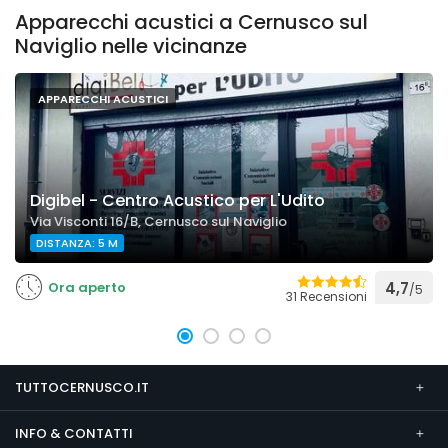
Apparecchi acustici a Cernusco sul
Naviglio nelle vicinanze
APPARECCHI ACUSTICI
Digibel - Centro Acustico per L'Udito
Via Visconti 16/B, Cernusco sul Naviglio
DISTANZA: 5 M
Ora aperto
4,7
/5
31 Recensioni
TUTTOCERNUSCO.IT
INFO & CONTATTI