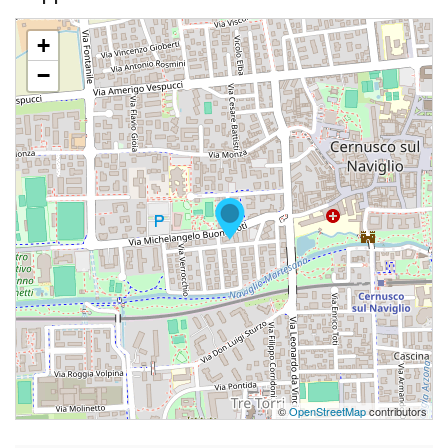
+
−
©
OpenStreetMap
contributors