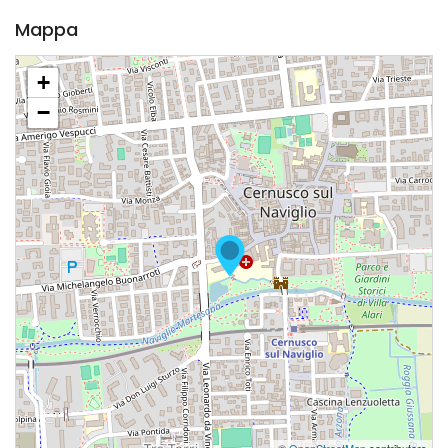
Mappa
+
−