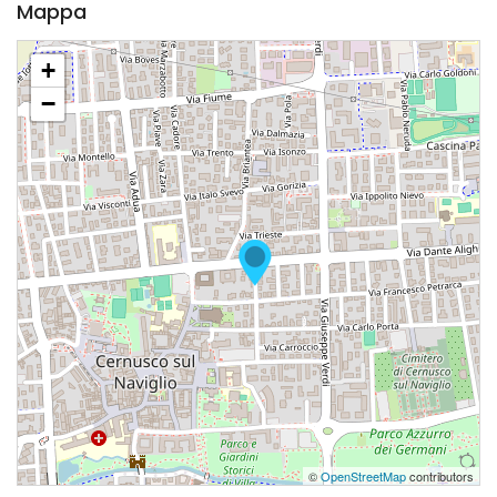
Mappa
+
−
©
OpenStreetMap
contributors