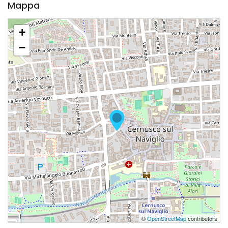
Mappa
+
−
©
OpenStreetMap
contributors