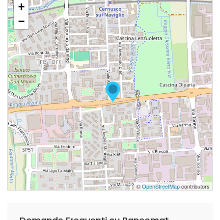
+
−
©
OpenStreetMap
contributors