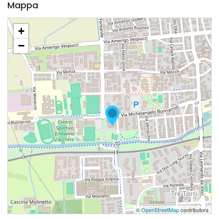
Mappa
+
−
©
OpenStreetMap
contributors