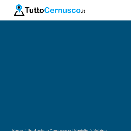
Home
Enoteche a Cernusco sul Naviglio
Vetrina