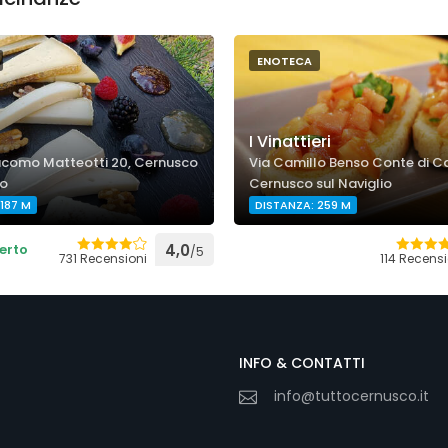
ENOTECA
I Vinattieri
acomo Matteotti 20, Cernusco
Via Camillo Benso Conte di C
io
Cernusco sul Naviglio
187 M
DISTANZA: 259 M
erto
4,0
/5
731 Recensioni
114 Recensi
INFO & CONTATTI
info@tuttocernusco.it