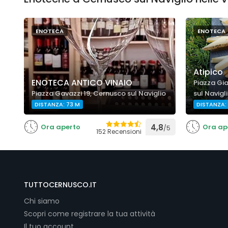
ENOTECA
ENOTECA
Atipico
ENOTECA ANTICO VINAIO
Piazza Gi
Piazza Gavazzi 19, Cernusco sul Naviglio
sul Navigl
DISTANZA: 73 M
DISTANZA: 
Ora aperto
4,8
Ora ap
/5
152 Recensioni
TUTTOCERNUSCO.IT
Chi siamo
Scopri come registrare la tua attività
Il tuo account