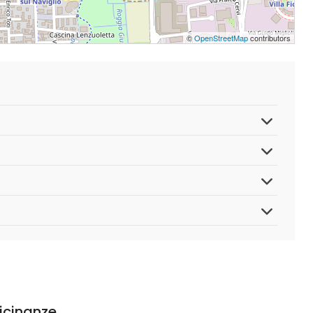
©
OpenStreetMap
contributors
vicinanze