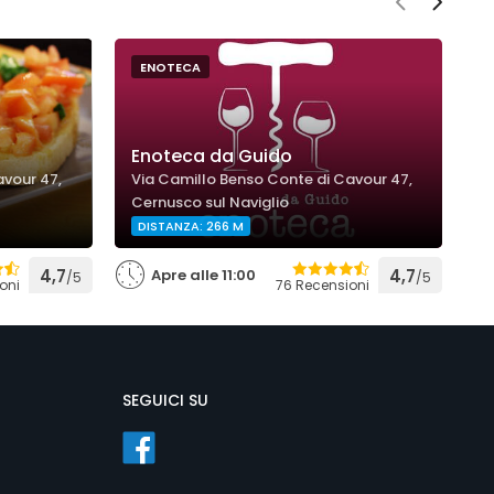
ENOTECA
Enoteca da Guido
S
avour 47,
Via Camillo Benso Conte di Cavour 47,
V
Cernusco sul Naviglio
N
DISTANZA: 266 M
4,7
Apre alle 11:00
4,7
/5
/5
oni
76 Recensioni
SEGUICI SU