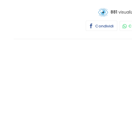
881
visuali
Condividi
Co