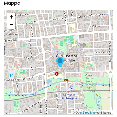
Mappa
+
−
©
OpenStreetMap
contributors